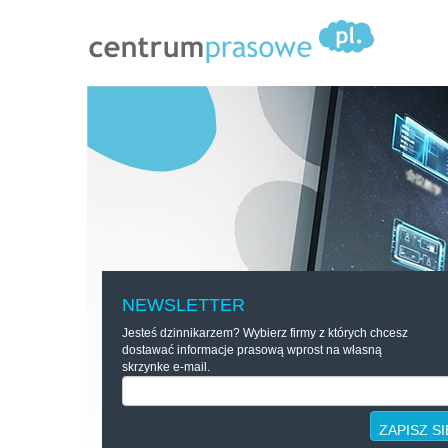
NEWSLETTER
Jesteś dzinnikarzem? Wybierz firmy z których chcesz
dostawać informacje prasową wprost na własną
skrzynke e-mail.
ZAPISZ SI