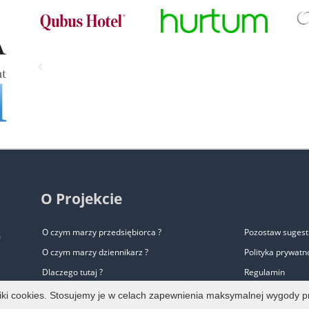
‹
O Projekcie
O czym marzy przedsiębiorca ?
Pozostaw sugest
m
O czym marzy dziennikarz ?
Polityka prywatn
Dlaczego tutaj ?
Regulamin
Zalety biura prasowego
Pomoc
liki cookies. Stosujemy je w celach zapewnienia maksymalnej wygody p