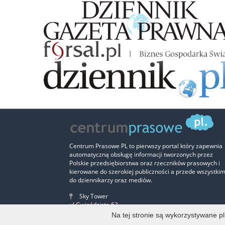
Centrum Prasowe PL to pierwszy portal który zapewnia
automatyczną obsługę informacji tworzonych przez
Polskie przedsiębiorstwa oraz rzeczników prasowych i
kierowane do szerokiej publiczności a przede wszystki
do dziennikarzy oraz mediów.
Sky Tower
ul.Gwiaździsta 62
Piętro 12, lokal nr 2
Na tej stronie są wykorzystywane p
53-413 Wrocław