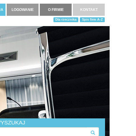
JA
LOGOWANIE
O FIRMIE
KONTAKT
Dla rzecznika
Spis firm A-Z
YSZUKAJ