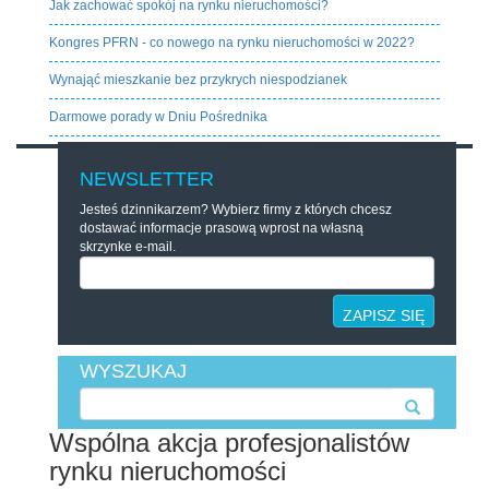
Jak zachować spokój na rynku nieruchomości?
Kongres PFRN - co nowego na rynku nieruchomości w 2022?
Wynająć mieszkanie bez przykrych niespodzianek
Darmowe porady w Dniu Pośrednika
NEWSLETTER
Jesteś dzinnikarzem? Wybierz firmy z których chcesz
dostawać informacje prasową wprost na własną
skrzynke e-mail.
ZAPISZ SIĘ
WYSZUKAJ
Wspólna akcja profesjonalistów
rynku nieruchomości