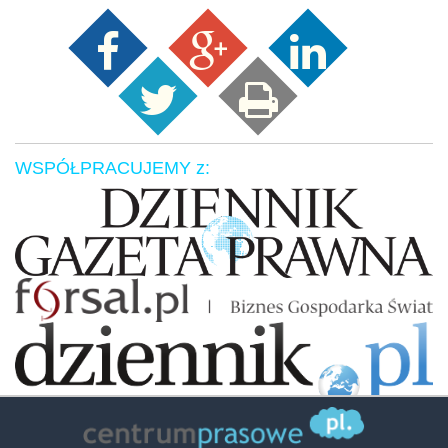
WSPÓŁPRACUJEMY z:
Zaufali nam: