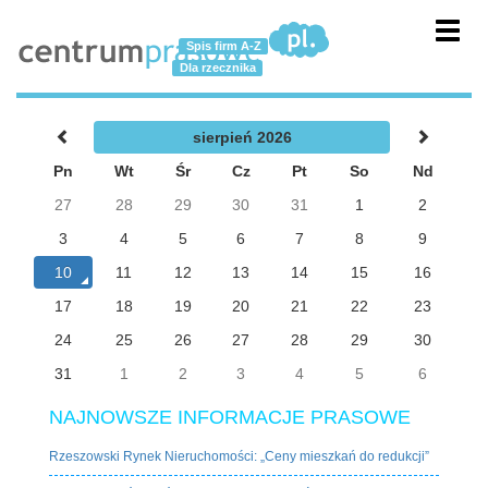
Toggl
Spis firm A-Z
navig
Dla rzecznika
sierpień 2026
Pn
Wt
Śr
Cz
Pt
So
Nd
27
28
29
30
31
1
2
3
4
5
6
7
8
9
10
11
12
13
14
15
16
17
18
19
20
21
22
23
24
25
26
27
28
29
30
31
1
2
3
4
5
6
NAJNOWSZE INFORMACJE PRASOWE
Rzeszowski Rynek Nieruchomości: „Ceny mieszkań do redukcji”