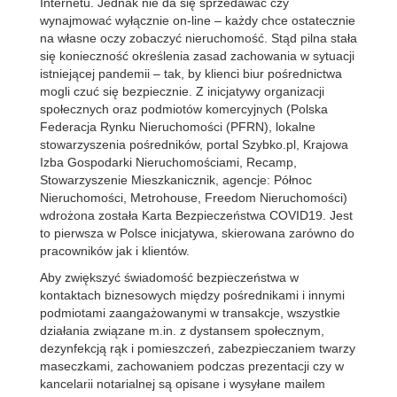
Internetu. Jednak nie da się sprzedawać czy
wynajmować wyłącznie on-line – każdy chce ostatecznie
na własne oczy zobaczyć nieruchomość. Stąd pilna stała
się konieczność określenia zasad zachowania w sytuacji
istniejącej pandemii – tak, by klienci biur pośrednictwa
mogli czuć się bezpiecznie. Z inicjatywy organizacji
społecznych oraz podmiotów komercyjnych (Polska
Federacja Rynku Nieruchomości (PFRN), lokalne
stowarzyszenia pośredników, portal Szybko.pl, Krajowa
Izba Gospodarki Nieruchomościami, Recamp,
Stowarzyszenie Mieszkanicznik, agencje: Północ
Nieruchomości, Metrohouse, Freedom Nieruchomości)
wdrożona została Karta Bezpieczeństwa COVID19. Jest
to pierwsza w Polsce inicjatywa, skierowana zarówno do
pracowników jak i klientów.
Aby zwiększyć świadomość bezpieczeństwa w
kontaktach biznesowych między pośrednikami i innymi
podmiotami zaangażowanymi w transakcje, wszystkie
działania związane m.in. z dystansem społecznym,
dezynfekcją rąk i pomieszczeń, zabezpieczaniem twarzy
maseczkami, zachowaniem podczas prezentacji czy w
kancelarii notarialnej są opisane i wysyłane mailem