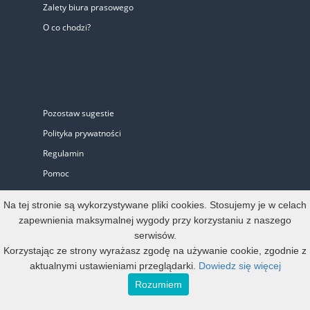
Zalety biura prasowego
O co chodzi?
Pozostaw sugestie
Polityka prywatności
Regulamin
Pomoc
Biuro Prasowe
Na tej stronie są wykorzystywane pliki cookies. Stosujemy je w celach
zapewnienia maksymalnej wygody przy korzystaniu z naszego
serwisów.
Oferta
Korzystając ze strony wyrażasz zgodę na używanie cookie, zgodnie z
aktualnymi ustawieniami przeglądarki.
Dowiedz się więcej
Start-up i Mikro firma
Rozumiem
Konto oficjalne