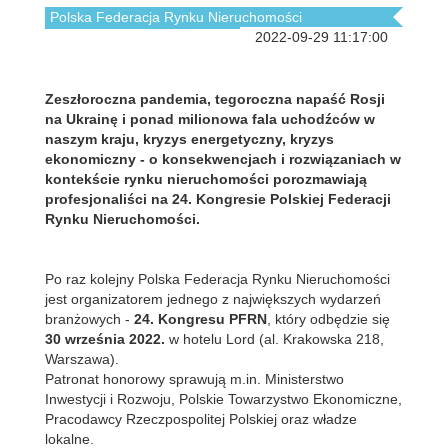
Polska Federacja Rynku Nieruchomości
2022-09-29 11:17:00
Zeszłoroczna pandemia, tegoroczna napaść Rosji
na Ukrainę i ponad milionowa fala uchodźców w
naszym kraju, kryzys energetyczny, kryzys
ekonomiczny - o konsekwencjach i rozwiązaniach w
kontekście rynku nieruchomości porozmawiają
profesjonaliści na 24. Kongresie Polskiej Federacji
Rynku Nieruchomości.
Po raz kolejny Polska Federacja Rynku Nieruchomości
jest organizatorem jednego z największych wydarzeń
branżowych -
24. Kongresu PFRN
, który odbędzie się
30 września 2022.
w hotelu Lord (al. Krakowska 218,
Warszawa).
Patronat honorowy sprawują m.in. Ministerstwo
Inwestycji i Rozwoju, Polskie Towarzystwo Ekonomiczne,
Pracodawcy Rzeczpospolitej Polskiej oraz władze
lokalne.