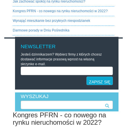
Jak zachować spokój na rynku nieruchomości?
Kongres PFRN - co nowego na rynku nieruchomości w 2022?
Wynająć mieszkanie bez przykrych niespodzianek
Darmowe porady w Dniu Pośrednika
NEWSLETTER
Jesteś dzinnikarzem? Wybierz firmy z których chcesz
dostawać informacje prasową wprost na własną
skrzynke e-mail.
ZAPISZ SIĘ
WYSZUKAJ
Kongres PFRN - co nowego na
rynku nieruchomości w 2022?