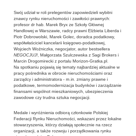
Swój udział w roli prelegentów zapowiedzieli wybitni
znawcy rynku nieruchomości i zawiłości prawnych:
profesor dr hab. Marek Bryx ze Szkoły Głównej
Handlowej w Warszawie, radcy prawni Elżbieta Liberda i
Piotr Dobrowolski, Marek Golec, doradca podatkowy,
współwłaściciel kancelarii księgowo-podatkowej,
Wojciech Woźniczka, negocjator, autor bestsellera
NEGOCJUJ!
, Małgorzata Szulczewska z Sagi Brokers i
Marcin Drogomirecki z portalu Morizon-Gratka.pl.
Na spotkaniu pojawią się tematy najbardziej aktualne w
pracy pośrednika w obrocie nieruchomościami oraz
zarządcy i administratora - m.in. zmiany prawne i
podatkowe, termomodernizacja budynków i zarządzanie
finansami wspólnot mieszkaniowych, ubezpieczenia
zawodowe czy trudna sztuka negocjacji.
Medale i wyróżnienia odbiorą członkowie Polskiej
Federacji Rynku Nieruchomości, wskazani przez lokalne
stowarzyszenia, którzy działają społecznie na rzecz
organizacji, a także rozwoju i porządkowania rynku