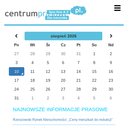
Toggl
Spis firm A-Z
navig
Dla rzecznika
sierpień 2026
Pn
Wt
Śr
Cz
Pt
So
Nd
27
28
29
30
31
1
2
3
4
5
6
7
8
9
10
11
12
13
14
15
16
17
18
19
20
21
22
23
24
25
26
27
28
29
30
31
1
2
3
4
5
6
NAJNOWSZE INFORMACJE PRASOWE
Rzeszowski Rynek Nieruchomości: „Ceny mieszkań do redukcji”