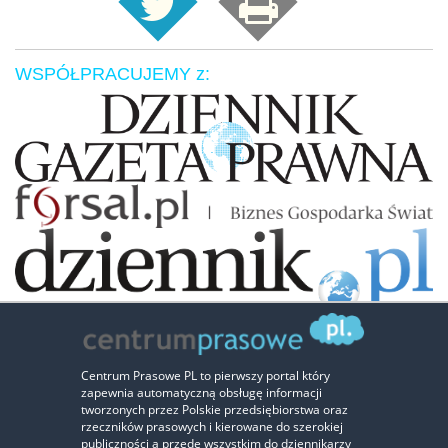
WSPÓŁPRACUJEMY z:
Zaufali nam:
Centrum Prasowe PL to pierwszy portal który
zapewnia automatyczną obsługę informacji
‹
›
tworzonych przez Polskie przedsiębiorstwa oraz
rzeczników prasowych i kierowane do szerokiej
publiczności a przede wszystkim do dziennikarzy