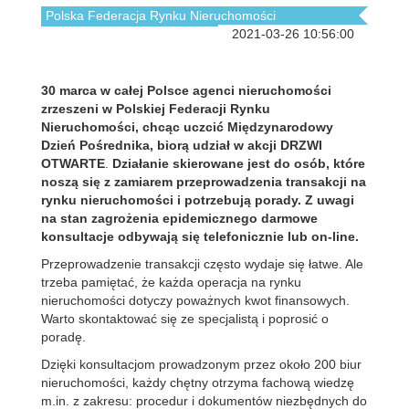
Polska Federacja Rynku Nieruchomości
2021-03-26 10:56:00
30 marca w całej Polsce agenci nieruchomości
zrzeszeni w Polskiej Federacji Rynku
Nieruchomości, chcąc uczcić Międzynarodowy
Dzień Pośrednika, biorą udział w akcji DRZWI
OTWARTE
.
Działanie skierowane jest do osób, które
noszą się z zamiarem przeprowadzenia transakcji na
rynku nieruchomości i potrzebują porady. Z uwagi
na stan zagrożenia epidemicznego darmowe
konsultacje odbywają się telefonicznie lub on-line.
Przeprowadzenie transakcji często wydaje się łatwe. Ale
trzeba pamiętać, że każda operacja na rynku
nieruchomości dotyczy poważnych kwot finansowych.
Warto skontaktować się ze specjalistą i poprosić o
poradę.
Dzięki konsultacjom prowadzonym przez około 200 biur
nieruchomości, każdy chętny otrzyma fachową wiedzę
m.in. z zakresu: procedur i dokumentów niezbędnych do