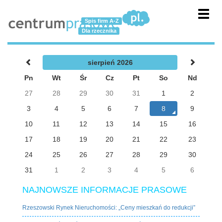
Toggl
Spis firm A-Z
navig
Dla rzecznika
sierpień 2026
Pn
Wt
Śr
Cz
Pt
So
Nd
27
28
29
30
31
1
2
3
4
5
6
7
8
9
10
11
12
13
14
15
16
17
18
19
20
21
22
23
24
25
26
27
28
29
30
31
1
2
3
4
5
6
NAJNOWSZE INFORMACJE PRASOWE
Rzeszowski Rynek Nieruchomości: „Ceny mieszkań do redukcji”