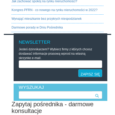
Jak zachować spokój na rynku nieruchomości?
Kongres PFRN - co nowego na rynku nieruchomości w 2022?
Wynająć mieszkanie bez przykrych niespodzianek
Darmowe porady w Dniu Pośrednika
NEWSLETTER
Jesteś dzinnikarzem? Wybierz firmy z których chcesz
dostawać informacje prasową wprost na własną
skrzynke e-mail.
ZAPISZ SIĘ
WYSZUKAJ
Zapytaj pośrednika - darmowe
konsultacje