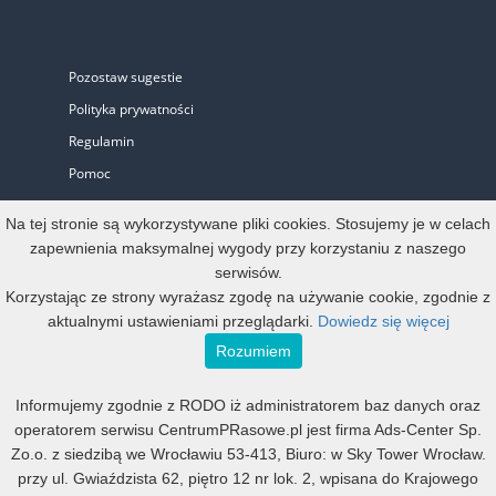
Pozostaw sugestie
Polityka prywatności
Regulamin
Pomoc
Biuro Prasowe
Na tej stronie są wykorzystywane pliki cookies. Stosujemy je w celach
zapewnienia maksymalnej wygody przy korzystaniu z naszego
serwisów.
Oferta
Korzystając ze strony wyrażasz zgodę na używanie cookie, zgodnie z
aktualnymi ustawieniami przeglądarki.
Dowiedz się więcej
Start-up i Mikro firma
Rozumiem
Konto oficjalne
Informujemy zgodnie z RODO iż administratorem baz danych oraz
Małe, średnie i duże
operatorem serwisu CentrumPRasowe.pl jest firma Ads-Center Sp.
Mała agencja PR
Zo.o. z siedzibą we Wrocławiu 53-413, Biuro: w Sky Tower Wrocław.
Duża agencja PR
przy ul. Gwiaździsta 62, piętro 12 nr lok. 2, wpisana do Krajowego